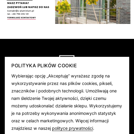
POLITYKA PLIKÓW COOKIE
Wybierając opcję „Akceptuję” wyrażasz zgodę na
Oferta
/
O firmie
/
Realizacje
/
Dokumenty
/
Kontakt
wykorzystywanie przez nas plików cookies, pikseli,
znaczników i podobnych technologii. Umożliwają one
adres: ul. Ceglana 11, 41-200 Sosnowiec
nam śleldzenie Twojej aktywności, dzięki czemu
możemy udoskonalać działanie sklepu. Wykorzystujemy
+48 726 031 343
+48 794 416 141
je na potrzeby wykonywania anonimowych statystyk
oraz w celach marketingowych. Więcej informacji
kontakt@s-aluminium.pl
znajdziesz w naszej
polityce prywatności
.